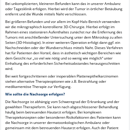
Bei unkomplizierten, kleineren Befunden kann das in unserer Ambulanz
oder Tagesklinik erfolgen. Hierbei wird der Tumor in örtlicher Betäubung
entfernt und die Wunde mittels Naht verschlossen.
Bei größeren Befunden und vor allem im Kopf-Hals-Bereich verwenden
wir die mikrographisch kontrollierte 3D-Chirurgie. Hierbei erfolgt im
Rahmen eines stationären Aufenthaltes zunächst nur die Entfernung des
Tumors mit anschließender Untersuchung unter dem Mikroskop zu allen
Seiten (3D-Histologie). In einer weiteren Operation erfolgt dann ggf. ein
Nachschneiden oder der Wundverschluss mittels Naht. Dieses Verfahren
hat für Patienten den Vorteil, dass in ästhetisch wichtigen Bereichen wie
dem Gesicht nur „so viel wie nötig und so wenig wie möglich“ unter
Einhaltung des erforderlichen Sicherheitsabstandes herausgeschnitten
wird.
Bei weit fortgeschrittenen oder inoperablen Plattenepithelkarzinomen
stehen alternative Therapieoptionen wie z.B. Bestrahlung oder
medikamentöse Therapie zur Verfügung.
Wie sollte die Nachsorge erfolgen?
Die Nachsorge ist abhängig vom Schweregrad der Erkrankung und der
gewählten Therapieform. Sie kann nach abgeschlossener Behandlung
häufig beim betreuenden Hautarzt erfolgen. Bei komplexen
Therapiekonzepten oder besonderen Risikofaktoren des Patienten kann
die Nachsorge in unserer dermatoonkologischen Ambulanz oder
gemeinsam mit dem betreuenden Hautarzt erfolgen. Auch der Patient