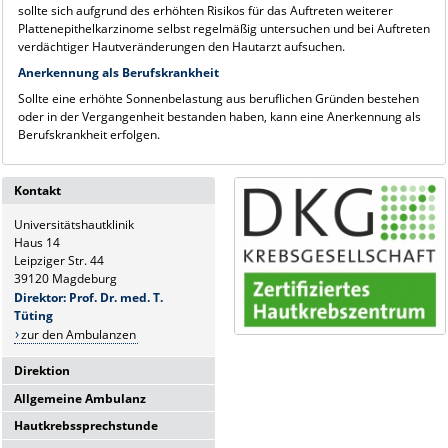
sollte sich aufgrund des erhöhten Risikos für das Auftreten weiterer
Plattenepithelkarzinome selbst regelmäßig untersuchen und bei Auftreten
verdächtiger Hautveränderungen den Hautarzt aufsuchen.
Anerkennung als Berufskrankheit
Sollte eine erhöhte Sonnenbelastung aus beruflichen Gründen bestehen
oder in der Vergangenheit bestanden haben, kann eine Anerkennung als
Berufskrankheit erfolgen.
Kontakt
Universitätshautklinik
Haus 14
Leipziger Str. 44
39120 Magdeburg
Direktor: Prof. Dr. med. T.
Tüting
zur den Ambulanzen
Direktion
Allgemeine Ambulanz
Universitätshautklinik
Haus 14
Hautkrebssprechstunde
Sie erreichen uns telefonisch Mo-
Leipziger Str. 44