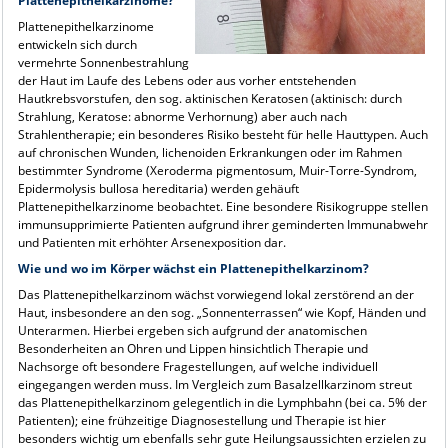
Plattenepithelkarzinome?
Plattenepithelkarzinome
entwickeln sich durch
vermehrte Sonnenbestrahlung
der Haut im Laufe des Lebens oder aus vorher entstehenden
Hautkrebsvorstufen, den sog. aktinischen Keratosen (aktinisch: durch
Strahlung, Keratose: abnorme Verhornung) aber auch nach
Strahlentherapie; ein besonderes Risiko besteht für helle Hauttypen. Auch
auf chronischen Wunden, lichenoiden Erkrankungen oder im Rahmen
bestimmter Syndrome (Xeroderma pigmentosum, Muir-Torre-Syndrom,
Epidermolysis bullosa hereditaria) werden gehäuft
Plattenepithelkarzinome beobachtet. Eine besondere Risikogruppe stellen
immunsupprimierte Patienten aufgrund ihrer geminderten Immunabwehr
und Patienten mit erhöhter Arsenexposition dar.
Wie und wo im Körper wächst ein Plattenepithelkarzinom?
Das Plattenepithelkarzinom wächst vorwiegend lokal zerstörend an der
Haut, insbesondere an den sog. „Sonnenterrassen“ wie Kopf, Händen und
Unterarmen. Hierbei ergeben sich aufgrund der anatomischen
Besonderheiten an Ohren und Lippen hinsichtlich Therapie und
Nachsorge oft besondere Fragestellungen, auf welche individuell
eingegangen werden muss. Im Vergleich zum Basalzellkarzinom streut
das Plattenepithelkarzinom gelegentlich in die Lymphbahn (bei ca. 5% der
Patienten); eine frühzeitige Diagnosestellung und Therapie ist hier
besonders wichtig um ebenfalls sehr gute Heilungsaussichten erzielen zu