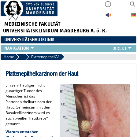
MEDIZINISCHE FAKULTÄT
UNIVERSITÄTSKLINIKUM MAGDEBURG A. ö. R.
UNIVERSITÄTSHAUTKLINIK
FÜR PATIENTEN
Home
Weisser Hautkrebs
PlattenepithelCA
ÜBER UNS
FÜR ÄRZTE
Plattenepithelkarzinom der Haut
HAUTTUMORZENTRUM
Ein sehr häufiger, nicht
LEHRE & FORSCHUNG
gutartiger Tumor des
Menschen ist das
Plattenepithelkarzinom der
Haut. Gemeinsam mit dem
Basalzellkarzinom wird es
auch „weißer Hautkrebs“
genannt.
Warum entstehen