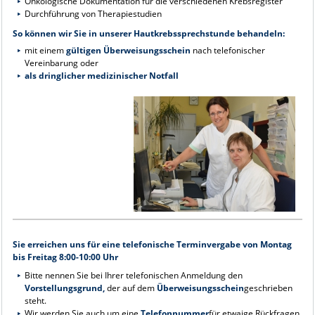
Onkologische Dokumentation für die verschiedenen Krebsregister
Durchführung von Therapiestudien
So können wir Sie in unserer Hautkrebssprechstunde behandeln:
mit einem
gültigen Überweisungsschein
nach telefonischer
Vereinbarung oder
als dringlicher medizinischer Notfall
Sie erreichen uns für eine telefonische Terminvergabe von Montag
bis Freitag 8:00-10:00 Uhr
Bitte nennen Sie bei Ihrer telefonischen Anmeldung den
Vorstellungsgrund,
der auf dem
Überweisungsschein
geschrieben
steht.
Wir werden Sie auch um eine
Telefonnummer
für etwaige Rückfragen