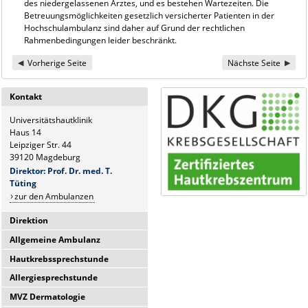
des niedergelassenen Arztes, und es bestehen Wartezeiten. Die
Betreuungsmöglichkeiten gesetzlich versicherter Patienten in der
Hochschulambulanz sind daher auf Grund der rechtlichen
Rahmenbedingungen leider beschränkt.
Vorherige Seite
Nächste Seite
Kontakt
Universitätshautklinik
Haus 14
Leipziger Str. 44
39120 Magdeburg
Direktor: Prof. Dr. med. T.
Tüting
zur den Ambulanzen
Direktion
Allgemeine Ambulanz
Universitätshautklinik
Haus 14
Hautkrebssprechstunde
Sie erreichen uns telefonisch Mo-
Leipziger Str. 44
Fr.:
Allergiesprechstunde
39120 Magdeburg
Sie erreichen uns telefonisch Mo-
8-10 Uhr
Fr.:
Direktor: Prof. Dr. med. T.
MVZ Dermatologie
Hier finden Sie uns:
Sie erreichen uns telefonisch Mo-
8:00 - 10:00 Uhr
Tüting