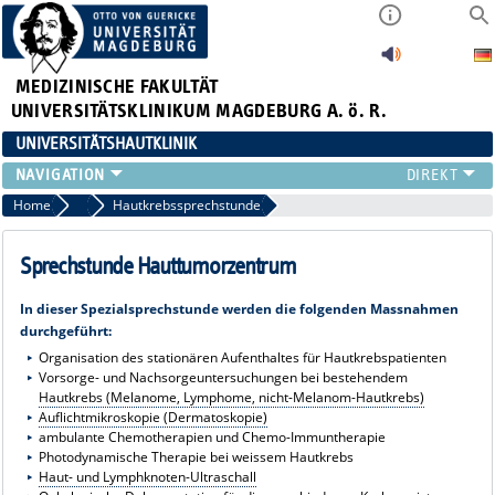
MEDIZINISCHE FAKULTÄT
UNIVERSITÄTSKLINIKUM MAGDEBURG A. ö. R.
UNIVERSITÄTSHAUTKLINIK
FÜR PATIENTEN
Home
Ambulante Behandlung
Hautkrebssprechstunde
ÜBER UNS
FÜR ÄRZTE
Sprechstunde Hauttumorzentrum
HAUTTUMORZENTRUM
In dieser Spezialsprechstunde werden die folgenden Massnahmen
LEHRE & FORSCHUNG
durchgeführt:
Organisation des stationären Aufenthaltes für Hautkrebspatienten
Vorsorge- und Nachsorgeuntersuchungen bei bestehendem
Hautkrebs (Melanome, Lymphome, nicht-Melanom-Hautkrebs)
Auflichtmikroskopie (Dermatoskopie)
ambulante Chemotherapien und Chemo-Immuntherapie
Photodynamische Therapie bei weissem Hautkrebs
Haut- und Lymphknoten-Ultraschall