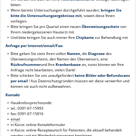
bitten.
Wenn bereits Untersuchungen durchgeführt wurden,
bringen Sie
bitte die Untersuchungsergebnisse mit
, soweit diese Ihnen
vorliegen.
Bitte bringen Sie pro Quartal einen neuen
Überweisungsschein
von
Ihrem niedergelassenen Hautarzt mit
Und bitte bringen Sie auch immer Ihre
Chipkarte
zur Behandlung mit
Anfrage per Internet/email/Fax:
Bitte geben Sie stets Ihren vollen
Namen,
die
Diagnose
des
Überweisungsscheins, den Namen des Überweisers, eine
Rückrufnummer
und Ihre
Krankenkasse
an, sonst können wir Ihre
Anfrage nicht bearbeiten, vielen Dank!
Bitte schicken Sie uns unaufgefordert
keine Bilder oder Befundscans
per email
! Aus Datenschutzgründen müssen wir diese verwerfen und
können sie auch nicht aufbewahren.
Kontakt
Hautkrebssprechstunde:
tel.: 0391-67-15993
fax: 0391-67-15816
email
in Kürze: online-Kontaktformular
in Kürze: online-Rezeptwunsch für Patienten, die aktuell behandelt
werden und ein Wiederholungsrezept benötigen