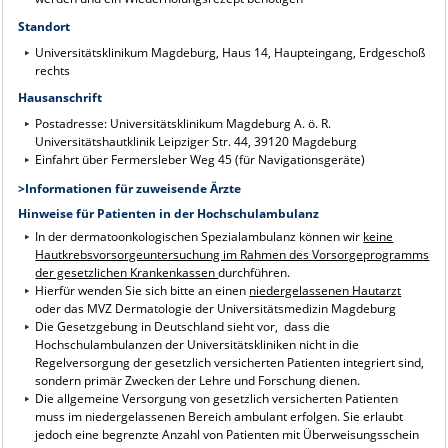
Standort
Universitätsklinikum Magdeburg, Haus 14, Haupteingang, Erdgeschoß
rechts
Hausanschrift
Postadresse: Universitätsklinikum Magdeburg A. ö. R.
Universitätshautklinik Leipziger Str. 44, 39120 Magdeburg
Einfahrt über Fermersleber Weg 45 (für Navigationsgeräte)
>
Informationen für zuweisende Ärzte
Hinweise für Patienten in der Hochschulambulanz
In der dermatoonkologischen Spezialambulanz können wir
keine
Hautkrebsvorsorgeuntersuchung im Rahmen des Vorsorgeprogramm
s
der gesetzlichen Krankenkassen
durchführen.
Hierfür wenden Sie sich bitte an einen
niedergelassenen Hautarzt
oder das
MVZ Dermatologie der Universitätsmedizin Magdeburg
Die Gesetzgebung in Deutschland sieht vor, dass die
Hochschulambulanzen der Universitätskliniken nicht in die
Regelversorgung der gesetzlich versicherten Patienten integriert sind,
sondern primär Zwecken der Lehre und Forschung dienen.
Die allgemeine Versorgung von gesetzlich versicherten Patienten
muss im niedergelassenen Bereich ambulant erfolgen. Sie erlaubt
jedoch eine begrenzte Anzahl von Patienten mit Überweisungsschein