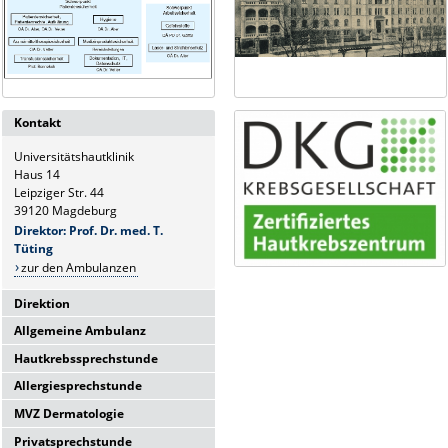
Kontakt
Universitätshautklinik
Haus 14
Leipziger Str. 44
39120 Magdeburg
Direktor: Prof. Dr. med. T.
Tüting
zur den Ambulanzen
Direktion
Allgemeine Ambulanz
Universitätshautklinik
Haus 14
Hautkrebssprechstunde
Sie erreichen uns telefonisch Mo-
Leipziger Str. 44
Fr.:
Allergiesprechstunde
39120 Magdeburg
Sie erreichen uns telefonisch Mo-
8-10 Uhr
Fr.:
Direktor: Prof. Dr. med. T.
MVZ Dermatologie
Hier finden Sie uns:
Sie erreichen uns telefonisch Mo-
8:00 - 10:00 Uhr
Tüting
Fr.:
verglaster Seiteneingang links
Privatsprechstunde
Hier finden Sie uns:
Sekretariat Frau J. Schütze