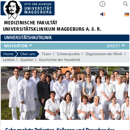
MEDIZINISCHE FAKULTÄT
UNIVERSITÄTSKLINIKUM MAGDEBURG A. ö. R.
UNIVERSITÄTSHAUTKLINIK
FÜR PATIENTEN
Home
Über uns
Team
Schwerpunkte
Organisation der Klinik
Leitbild
Qualität
Geschichte der Hautklinik
ÜBER UNS
FÜR ÄRZTE
HAUTTUMORZENTRUM
LEHRE & FORSCHUNG