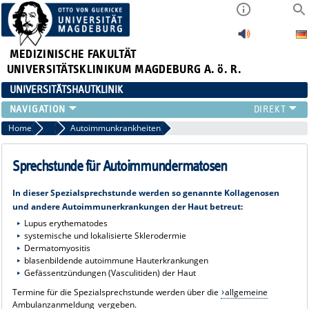
MEDIZINISCHE FAKULTÄT
UNIVERSITÄTSKLINIKUM MAGDEBURG A. ö. R.
UNIVERSITÄTSHAUTKLINIK
FÜR PATIENTEN
Home
Chronisch entzündliche Hauterkrankungen
Autoimmunkrankheiten
ÜBER UNS
FÜR ÄRZTE
Sprechstunde für Autoimmundermatosen
HAUTTUMORZENTRUM
In dieser Spezialsprechstunde werden so genannte Kollagenosen
LEHRE & FORSCHUNG
und andere Autoimmunerkrankungen der Haut betreut:
Lupus erythematodes
systemische und lokalisierte Sklerodermie
Dermatomyositis
blasenbildende autoimmune Hauterkrankungen
Gefässentzündungen (Vasculitiden) der Haut
Termine für die Spezialsprechstunde werden über die
allgemeine
Ambulanzanmeldung
vergeben.