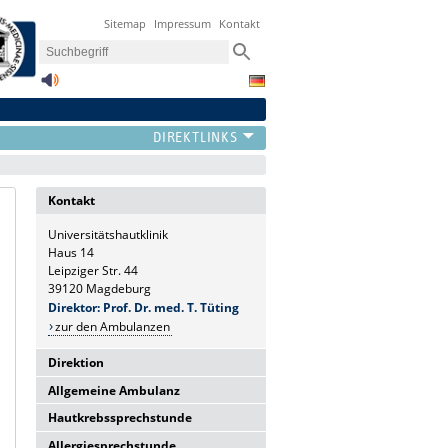
Sitemap
Impressum
Kontakt
Kontakt
Universitätshautklinik
Haus 14
Leipziger Str. 44
39120 Magdeburg
Direktor: Prof. Dr. med. T. Tüting
zur den Ambulanzen
Direktion
Allgemeine Ambulanz
Universitätshautklinik
Haus 14
Hautkrebssprechstunde
Sie erreichen uns telefonisch Mo-Fr.:
Leipziger Str. 44
8-10 Uhr
Allergiesprechstunde