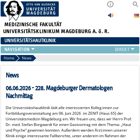
MEDIZINISCHE FAKULTÄT
UNIVERSITÄTSKLINIKUM MAGDEBURG A. ö. R.
UNIVERSITÄTSHAUTKLINIK
FÜR PATIENTEN
Home
News
ÜBER UNS
FÜR ÄRZTE
News
HAUTTUMORZENTRUM
06.06.2026 - 228. Magdeburger Dermatologen
LEHRE & FORSCHUNG
Nachmittag
Die Universitätshautklinik lädt alle interessierten Kolleg:innen zur
Fortbildungsveranstaltung am 06. Juni 2026 im ZENIT (Haus 65) der
Universitätsmedizin Magdeburg ein. Wir freuen uns, dass wir Herrn Prof.
Dr. med. Stefan Borgwardt für einen Gastvortrag mit dem Thema: „Haut
und Psyche“ gewinnen konnten. Außerdem werden Ärzt:innen unserer
Klinik einige interessante Fallberichte, unter anderem im Rahmen der