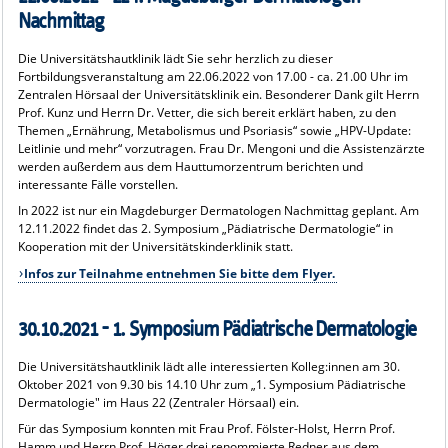
Nachmittag
Die Universitätshautklinik lädt Sie sehr herzlich zu dieser
Fortbildungsveranstaltung am 22.06.2022 von 17.00 - ca. 21.00 Uhr im
Zentralen Hörsaal der Universitätsklinik ein. Besonderer Dank gilt Herrn
Prof. Kunz und Herrn Dr. Vetter, die sich bereit erklärt haben, zu den
Themen „Ernährung, Metabolismus und Psoriasis“ sowie „HPV-Update:
Leitlinie und mehr“ vorzutragen. Frau Dr. Mengoni und die Assistenzärzte
werden außerdem aus dem Hauttumorzentrum berichten und
interessante Fälle vorstellen.
In 2022 ist nur ein Magdeburger Dermatologen Nachmittag geplant. Am
12.11.2022 findet das 2. Symposium „Pädiatrische Dermatologie“ in
Kooperation mit der Universitätskinderklinik statt.
Infos zur Teilnahme entnehmen Sie bitte dem Flyer.
30.10.2021 - 1. Symposium Pädiatrische Dermatologie
Die Universitätshautklinik lädt alle interessierten Kolleg:innen am 30.
Oktober 2021 von 9.30 bis 14.10 Uhr zum „1. Symposium Pädiatrische
Dermatologie" im Haus 22 (Zentraler Hörsaal) ein.
Für das Symposium konnten mit Frau Prof. Fölster-Holst, Herrn Prof.
Hamm und Herrn Prof. Höger drei renommierte Redner aus dem