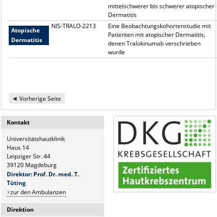
mittelschwerer bis schwerer atopischer
Dermatitis
NIS-TRALO-2213
Eine Beobachtungskohortenstudie mit
Atopische
Patienten mit atopischer Dermatitis,
Dermatitis
denen Tralokinumab verschrieben
wurde
Vorherige Seite
Kontakt
Universitätshautklinik
Haus 14
Leipziger Str. 44
39120 Magdeburg
Direktor: Prof. Dr. med. T.
Tüting
zur den Ambulanzen
Direktion