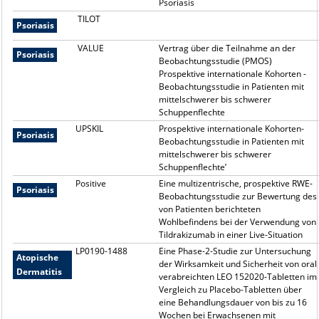
Psoriasis
TILOT
Psoriasis
VALUE
Vertrag über die Teilnahme an der
Psoriasis
Beobachtungsstudie (PMOS)
Prospektive internationale Kohorten -
Beobachtungsstudie in Patienten mit
mittelschwerer bis schwerer
Schuppenflechte
UPSKIL
Prospektive internationale Kohorten-
Psoriasis
Beobachtungsstudie in Patienten mit
mittelschwerer bis schwerer
Schuppenflechte’
Positive
Eine multizentrische, prospektive RWE-
Psoriasis
Beobachtungsstudie zur Bewertung des
von Patienten berichteten
Wohlbefindens bei der Verwendung von
Tildrakizumab in einer Live-Situation
LP0190-1488
Eine Phase-2-Studie zur Untersuchung
Atopische
der Wirksamkeit und Sicherheit von oral
Dermatitis
verabreichten LEO 152020-Tabletten im
Vergleich zu Placebo-Tabletten über
eine Behandlungsdauer von bis zu 16
Wochen bei Erwachsenen mit