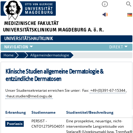
MEDIZINISCHE FAKULTÄT
UNIVERSITÄTSKLINIKUM MAGDEBURG A. ö. R.
UNIVERSITÄTSHAUTKLINIK
FÜR PATIENTEN
Home
Klinische Studien
Allgemeindermatologie
ÜBER UNS
FÜR ÄRZTE
Klinische Studien allgemeine Dermatologie &
HAUTTUMORZENTRUM
entzündliche Dermatosen
LEHRE & FORSCHUNG
Unser Studiensekretariat erreichen Sie unter: Fax:
+49-(0)391-67-15344
,
haut.studien@med.ovgu.de
Erkrankung
Studienname
Studientitel/Beschreibung
PERSIST -
Eine prospektive, neuartige, nicht-
Psoriasis
CNTO1275PSO4051
interventionelle Langzeitstudie von
Stelara® (Ustekinumab) bzw. Tremfya®