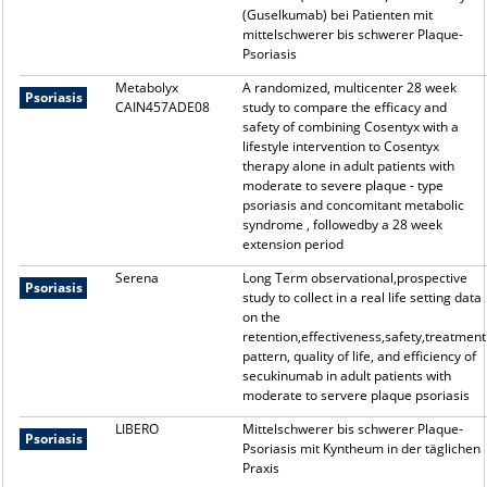
(Guselkumab) bei Patienten mit
mittelschwerer bis schwerer Plaque-
Psoriasis
Metabolyx
A randomized, multicenter 28 week
Psoriasis
CAIN457ADE08
study to compare the efficacy and
safety of combining Cosentyx with a
lifestyle intervention to Cosentyx
therapy alone in adult patients with
moderate to severe plaque - type
psoriasis and concomitant metabolic
syndrome , followedby a 28 week
extension period
Serena
Long Term observational,prospective
Psoriasis
study to collect in a real life setting data
on the
retention,effectiveness,safety,treatment
pattern, quality of life, and efficiency of
secukinumab in adult patients with
moderate to servere plaque psoriasis
LIBERO
Mittelschwerer bis schwerer Plaque-
Psoriasis
Psoriasis mit Kyntheum in der täglichen
Praxis