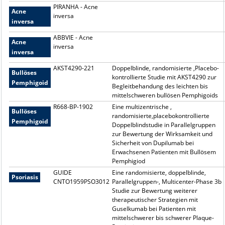
PIRANHA - Acne
Acne
inversa
inversa
ABBVIE - Acne
Acne
inversa
inversa
AKST4290-221
Doppelblinde, randomisierte ,Placebo-
Bullöses
kontrollierte Studie mit AKST4290 zur
Pemphigoid
Begleitbehandung des leichten bis
mittelschweren bullösen Pemphigoids
R668-BP-1902
Eine multizentrische ,
Bullöses
randomisierte,placebokontrollierte
Pemphigoid
Doppelblindstudie in Parallelgruppen
zur Bewertung der Wirksamkeit und
Sicherheit von Dupilumab bei
Erwachsenen Patienten mit Bullösem
Pemphigiod
GUIDE
Eine randomisierte, doppelblinde,
Psoriasis
CNTO1959PSO3012
Parallel­gruppen-, Multicenter-Phase 3b
Studie zur Bewertung weiterer
therapeutischer Strategien mit
Guselkumab bei Patienten mit
mittelschwerer bis schwerer Plaque-