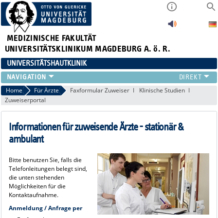
MEDIZINISCHE FAKULTÄT
UNIVERSITÄTSKLINIKUM MAGDEBURG A. ö. R.
UNIVERSITÄTSHAUTKLINIK
FÜR PATIENTEN
Home
Für Ärzte
Faxformular Zuweiser
Klinische Studien
Zuweiserportal
ÜBER UNS
FÜR ÄRZTE
Informationen für zuweisende Ärzte - stationär &
HAUTTUMORZENTRUM
ambulant
LEHRE & FORSCHUNG
Bitte benutzen Sie, falls die
Telefonleitungen belegt sind,
die unten stehenden
Möglichkeiten für die
Kontaktaufnahme.
Anmeldung / Anfrage per