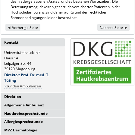
des niedergelassenen Arztes, und es bestehen Wartezeiten. Die
Betreuungsmöglichkeiten gesetzlich versicherter Patienten in der
Hochschulambulanz sind daher auf Grund der rechtlichen
Rahmenbedingungen leider beschränkt.
Vorherige Seite
Nächste Seite
Kontakt
Universitätshautklinik
Haus 14
Leipziger Str. 44
39120 Magdeburg
Direktor: Prof. Dr. med. T.
Tüting
zur den Ambulanzen
Direktion
Allgemeine Ambulanz
Universitätshautklinik
Haus 14
Hautkrebssprechstunde
Sie erreichen uns telefonisch Mo-
Leipziger Str. 44
Fr.:
Allergiesprechstunde
39120 Magdeburg
Sie erreichen uns telefonisch Mo-
8-10 Uhr
Fr.:
Direktor: Prof. Dr. med. T.
MVZ Dermatologie
Hier finden Sie uns:
Sie erreichen uns telefonisch Mo-
8:00 - 10:00 Uhr
Tüting