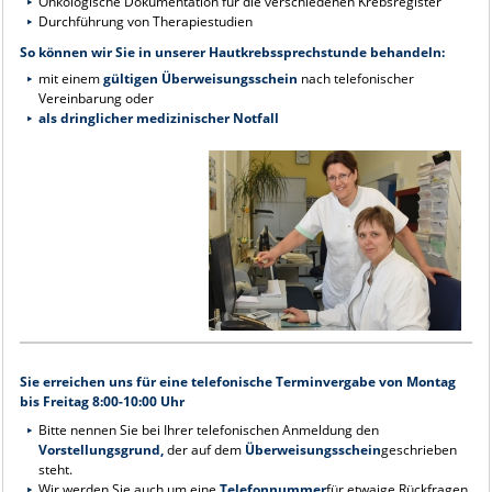
Onkologische Dokumentation für die verschiedenen Krebsregister
Durchführung von Therapiestudien
So können wir Sie in unserer Hautkrebssprechstunde behandeln:
mit einem
gültigen Überweisungsschein
nach telefonischer
Vereinbarung oder
als dringlicher medizinischer Notfall
Sie erreichen uns für eine telefonische Terminvergabe von Montag
bis Freitag 8:00-10:00 Uhr
Bitte nennen Sie bei Ihrer telefonischen Anmeldung den
Vorstellungsgrund,
der auf dem
Überweisungsschein
geschrieben
steht.
Wir werden Sie auch um eine
Telefonnummer
für etwaige Rückfragen