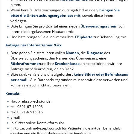
bitten.
Wenn bereits Untersuchungen durchgeführt wurden,
bringen Sie
bitte die Untersuchungsergebnisse mit
, soweit diese Ihnen
vorliegen.
Bitte bringen Sie pro Quartal einen neuen
Überweisungsschein
von
Ihrem niedergelassenen Hautarzt mit
Und bitte bringen Sie auch immer Ihre
Chipkarte
zur Behandlung mit
Anfrage per Internet/email/Fax:
Bitte geben Sie stets Ihren vollen
Namen,
die
Diagnose
des
Überweisungsscheins, den Namen des Überweisers, eine
Rückrufnummer
und Ihre
Krankenkasse
an, sonst können wir Ihre
Anfrage nicht bearbeiten, vielen Dank!
Bitte schicken Sie uns unaufgefordert
keine Bilder oder Befundscans
per email
! Aus Datenschutzgründen müssen wir diese verwerfen und
können sie auch nicht aufbewahren.
Kontakt
Hautkrebssprechstunde:
tel.: 0391-67-15993
fax: 0391-67-15816
email
in Kürze: online-Kontaktformular
in Kürze: online-Rezeptwunsch für Patienten, die aktuell behandelt
werden und ein Wiederholungsrezept benötigen