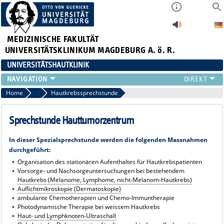
MEDIZINISCHE FAKULTÄT
UNIVERSITÄTSKLINIKUM MAGDEBURG A. ö. R.
UNIVERSITÄTSHAUTKLINIK
FÜR PATIENTEN
Home
Ambulante Behandlung
Hautkrebssprechstunde
ÜBER UNS
FÜR ÄRZTE
Sprechstunde Hauttumorzentrum
HAUTTUMORZENTRUM
In dieser Spezialsprechstunde werden die folgenden Massnahmen
LEHRE & FORSCHUNG
durchgeführt:
Organisation des stationären Aufenthaltes für Hautkrebspatienten
Vorsorge- und Nachsorgeuntersuchungen bei bestehendem
Hautkrebs (Melanome, Lymphome, nicht-Melanom-Hautkrebs)
Auflichtmikroskopie (Dermatoskopie)
ambulante Chemotherapien und Chemo-Immuntherapie
Photodynamische Therapie bei weissem Hautkrebs
Haut- und Lymphknoten-Ultraschall