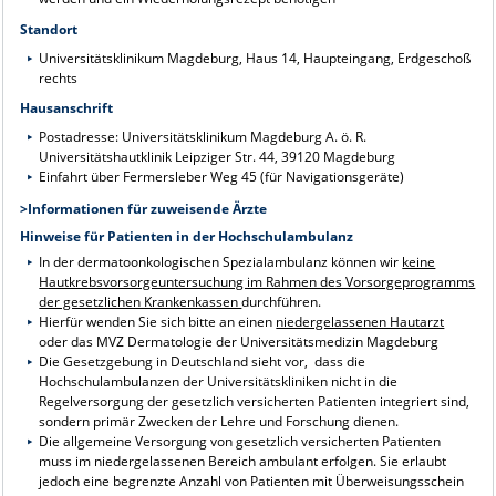
Standort
Universitätsklinikum Magdeburg, Haus 14, Haupteingang, Erdgeschoß
rechts
Hausanschrift
Postadresse: Universitätsklinikum Magdeburg A. ö. R.
Universitätshautklinik Leipziger Str. 44, 39120 Magdeburg
Einfahrt über Fermersleber Weg 45 (für Navigationsgeräte)
>
Informationen für zuweisende Ärzte
Hinweise für Patienten in der Hochschulambulanz
In der dermatoonkologischen Spezialambulanz können wir
keine
Hautkrebsvorsorgeuntersuchung im Rahmen des Vorsorgeprogramm
s
der gesetzlichen Krankenkassen
durchführen.
Hierfür wenden Sie sich bitte an einen
niedergelassenen Hautarzt
oder das
MVZ Dermatologie der Universitätsmedizin Magdeburg
Die Gesetzgebung in Deutschland sieht vor, dass die
Hochschulambulanzen der Universitätskliniken nicht in die
Regelversorgung der gesetzlich versicherten Patienten integriert sind,
sondern primär Zwecken der Lehre und Forschung dienen.
Die allgemeine Versorgung von gesetzlich versicherten Patienten
muss im niedergelassenen Bereich ambulant erfolgen. Sie erlaubt
jedoch eine begrenzte Anzahl von Patienten mit Überweisungsschein