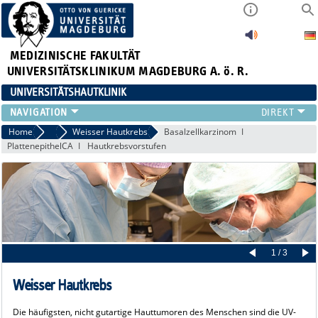
MEDIZINISCHE FAKULTÄT
UNIVERSITÄTSKLINIKUM MAGDEBURG A. ö. R.
UNIVERSITÄTSHAUTKLINIK
FÜR PATIENTEN
Home
Hauttumoren
Weisser Hautkrebs
Basalzellkarzinom
PlattenepithelCA
Hautkrebsvorstufen
ÜBER UNS
FÜR ÄRZTE
HAUTTUMORZENTRUM
LEHRE & FORSCHUNG
1 / 3
Weisser Hautkrebs
Die häufigsten, nicht gutartige Hauttumoren des Menschen sind die UV-