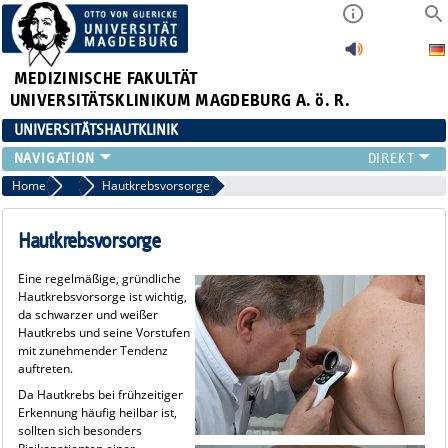
MEDIZINISCHE FAKULTÄT
UNIVERSITÄTSKLINIKUM MAGDEBURG A. ö. R.
UNIVERSITÄTSHAUTKLINIK
FÜR PATIENTEN
Home
Hauttumoren
Hautkrebsvorsorge
ÜBER UNS
FÜR ÄRZTE
Hautkrebsvorsorge
HAUTTUMORZENTRUM
Eine regelmäßige, gründliche
LEHRE & FORSCHUNG
Hautkrebsvorsorge ist wichtig,
da schwarzer und weißer
Hautkrebs und seine Vorstufen
mit zunehmender Tendenz
auftreten.
Da Hautkrebs bei frühzeitiger
Erkennung häufig heilbar ist,
sollten sich besonders