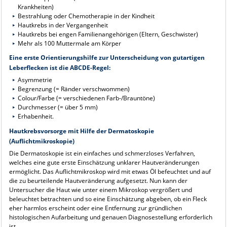
Krankheiten)
Bestrahlung oder Chemotherapie in der Kindheit
Hautkrebs in der Vergangenheit
Hautkrebs bei engen Familienangehörigen (Eltern, Geschwister)
Mehr als 100 Muttermale am Körper
Eine erste Orientierungshilfe zur Unterscheidung von gutartigen
Leberflecken ist die ABCDE-Regel:
Asymmetrie
Begrenzung (= Ränder verschwommen)
Colour/Farbe (= verschiedenen Farb-/Brauntöne)
Durchmesser (= über 5 mm)
Erhabenheit.
Hautkrebsvorsorge mit Hilfe der Dermatoskopie
(Auflichtmikroskopie)
Die Dermatoskopie ist ein einfaches und schmerzloses Verfahren,
welches eine gute erste Einschätzung unklarer Hautveränderungen
ermöglicht. Das Auflichtmikroskop wird mit etwas Öl befeuchtet und auf
die zu beurteilende Hautveränderung aufgesetzt. Nun kann der
Untersucher die Haut wie unter einem Mikroskop vergrößert und
beleuchtet betrachten und so eine Einschätzung abgeben, ob ein Fleck
eher harmlos erscheint oder eine Entfernung zur gründlichen
histologischen Aufarbeitung und genauen Diagnosestellung erforderlich
ist.