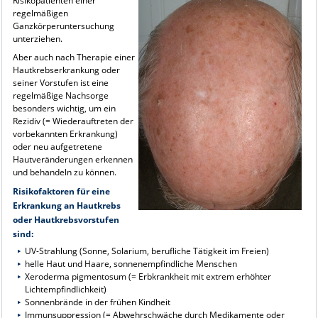
Risikopatienten einer
regelmäßigen
Ganzkörperuntersuchung
unterziehen.
Aber auch nach Therapie einer
Hautkrebserkrankung oder
seiner Vorstufen ist eine
regelmäßige Nachsorge
besonders wichtig, um ein
Rezidiv (= Wiederauftreten der
vorbekannten Erkrankung)
oder neu aufgetretene
Hautveränderungen erkennen
und behandeln zu können.
Risikofaktoren für eine
Erkrankung an Hautkrebs
oder Hautkrebsvorstufen
sind:
UV-Strahlung (Sonne, Solarium, berufliche Tätigkeit im Freien)
helle Haut und Haare, sonnenempfindliche Menschen
Xeroderma pigmentosum (= Erbkrankheit mit extrem erhöhter
Lichtempfindlichkeit)
Sonnenbrände in der frühen Kindheit
Immunsuppression (= Abwehrschwäche durch Medikamente oder