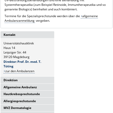
UV-Bestrahlungsbehandlungen und eine Behandlung mit
Systemtherapeutika (zum Beispiel Retinoide, Immuntherapeutika und so
genannte Biologics) beinhaltet und auch kombiniert.
Termine für die Spezialsprechstunde werden über die
allgemeine
Ambulanzanmeldung
vergeben.
Kontakt
Universitätshautklinik
Haus 14
Leipziger Str. 44
39120 Magdeburg
Direktor: Prof. Dr. med. T.
Tüting
zur den Ambulanzen
Direktion
Allgemeine Ambulanz
Universitätshautklinik
Haus 14
Hautkrebssprechstunde
Sie erreichen uns telefonisch Mo-
Leipziger Str. 44
Fr.:
Allergiesprechstunde
39120 Magdeburg
Sie erreichen uns telefonisch Mo-
8-10 Uhr
Fr.:
Direktor: Prof. Dr. med. T.
MVZ Dermatologie
Hier finden Sie uns:
Sie erreichen uns telefonisch Mo-
8:00 - 10:00 Uhr
Tüting