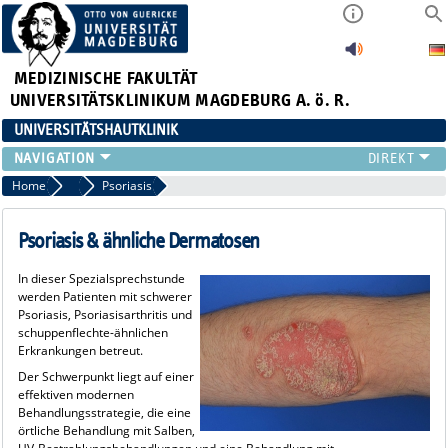
MEDIZINISCHE FAKULTÄT
UNIVERSITÄTSKLINIKUM MAGDEBURG A. ö. R.
UNIVERSITÄTSHAUTKLINIK
FÜR PATIENTEN
Home
Chronisch entzündliche Hauterkrankungen
Psoriasis
ÜBER UNS
FÜR ÄRZTE
Psoriasis & ähnliche Dermatosen
HAUTTUMORZENTRUM
In dieser Spezialsprechstunde
LEHRE & FORSCHUNG
werden Patienten mit schwerer
Psoriasis, Psoriasisarthritis und
schuppenflechte-ähnlichen
Erkrankungen betreut.
Der Schwerpunkt liegt auf einer
effektiven modernen
Behandlungsstrategie, die eine
örtliche Behandlung mit Salben,