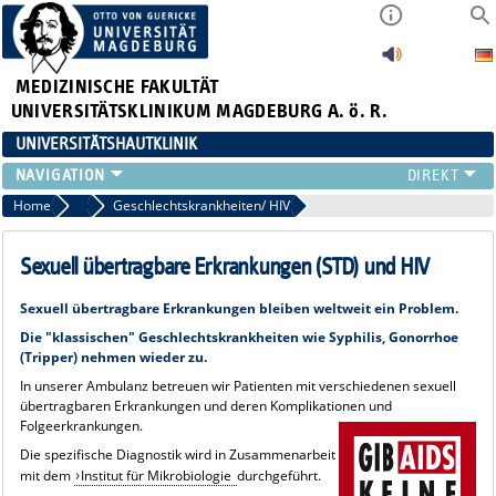
MEDIZINISCHE FAKULTÄT
UNIVERSITÄTSKLINIKUM MAGDEBURG A. ö. R.
UNIVERSITÄTSHAUTKLINIK
FÜR PATIENTEN
Home
Infektionen
Geschlechtskrankheiten/ HIV
ÜBER UNS
FÜR ÄRZTE
Sexuell übertragbare Erkrankungen (STD) und HIV
HAUTTUMORZENTRUM
Sexuell übertragbare Erkrankungen bleiben weltweit ein Problem.
LEHRE & FORSCHUNG
Die "klassischen" Geschlechtskrankheiten wie Syphilis, Gonorrhoe
(Tripper) nehmen wieder zu.
In unserer Ambulanz betreuen wir Patienten mit verschiedenen sexuell
übertragbaren Erkrankungen und deren Komplikationen und
Folgeerkrankungen.
Die spezifische Diagnostik wird in Zusammenarbeit
mit dem
Institut für Mikrobiologie
durchgeführt.