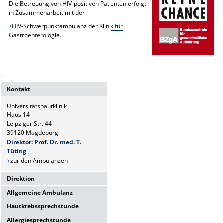
Die Betreuung von HIV-positiven Patienten erfolgt
in Zusammenarbeit mit der
HIV-Schwerpunktambulanz der Klinik für
Gastroenterologie.
Kontakt
Universitätshautklinik
Haus 14
Leipziger Str. 44
39120 Magdeburg
Direktor: Prof. Dr. med. T.
Tüting
zur den Ambulanzen
Direktion
Allgemeine Ambulanz
Universitätshautklinik
Haus 14
Hautkrebssprechstunde
Sie erreichen uns telefonisch Mo-
Leipziger Str. 44
Fr.:
Allergiesprechstunde
39120 Magdeburg