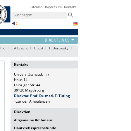
Sitemap
Impressum
Kontakt
ahlo
J. Albrecht
T. Jost
F. Borowsky
Kontakt
Universitätshautklinik
Haus 14
Leipziger Str. 44
39120 Magdeburg
Direktor: Prof. Dr. med. T. Tüting
zur den Ambulanzen
Direktion
Allgemeine Ambulanz
Universitätshautklinik
Haus 14
Hautkrebssprechstunde
Sie erreichen uns telefonisch Mo-Fr.: