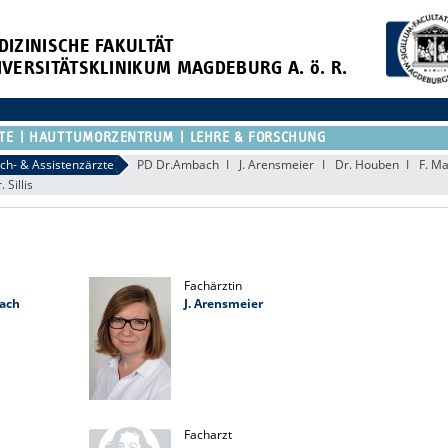
DIZINISCHE FAKULTÄT
IVERSITÄTSKLINIKUM MAGDEBURG A. ö. R.
TE
HAUTTUMORZENTRUM
LEHRE & FORSCHUNG
ch- & Assistenzärzte
PD Dr.Ambach
J. Arensmeier
Dr. Houben
F. M
. Sillis
Fachärztin
bach
J. Arensmeier
Facharzt