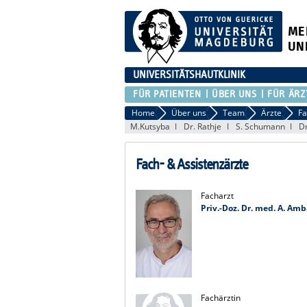
ME
UN
UNIVERSITÄTSHAUTKLINIK
FÜR PATIENTEN
ÜBER UNS
FÜR ÄRZ
Home
Über uns
Team
Ärzte
Fa
M.Kutsyba
Dr. Rathje
S. Schumann
Dr
Fach- & Assistenzärzte
Facharzt
Priv.-Doz. Dr. med. A. Am
Fachärztin